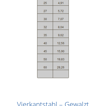
Vierkantstahl – Gewalzt