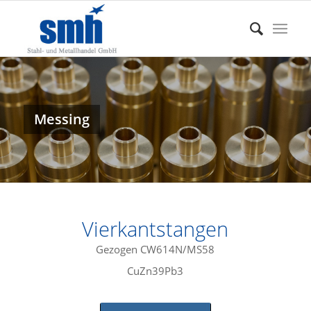
Messing
Vierkantstangen
Gezogen CW614N/MS58
CuZn39Pb3