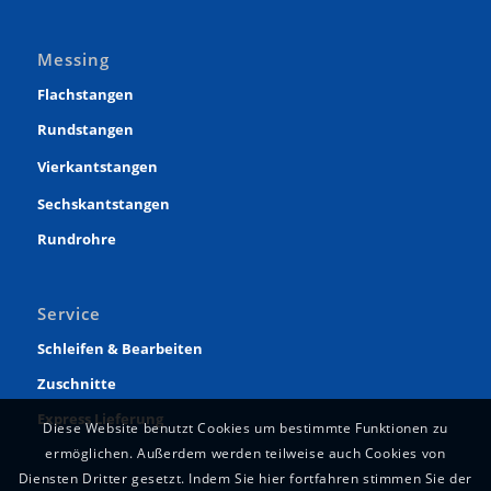
Messing
Flachstangen
Rundstangen
Vierkantstangen
Sechskantstangen
Rundrohre
Service
Schleifen & Bearbeiten
Zuschnitte
Express Lieferung
Diese Website benutzt Cookies um bestimmte Funktionen zu
ermöglichen. Außerdem werden teilweise auch Cookies von
Diensten Dritter gesetzt. Indem Sie hier fortfahren stimmen Sie der